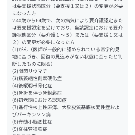
は要支援状態区分（要支援１又は２）の変更が必要
になった方
2.40歳から64歳で、次の病気により要介護認定また
は要支援認定を受けており、当該認定における要介
護状態区分（要介護１～５）または（要支援１又は
２）の変更が必要になった方
(1)がん（医師が一般的に認められている医学的見
地に基づき、回復の見込みがない状態に至ったと判
断したものに限る）
(2)関節リウマチ
(3)筋萎縮性側索硬化症
(4)後縦靱帯骨化症
(5)骨折を伴う骨粗鬆症
(6)初老期における認知症
(7)進行性核上性麻痺、大脳皮質基底核変性症およ
びパーキンソン病
(8)脊髄小脳変性症
(9)脊柱管狭窄症