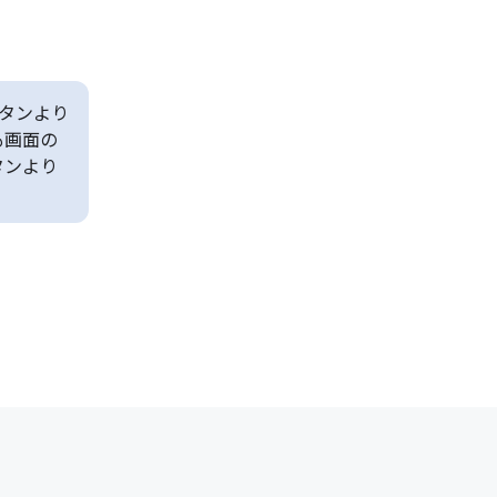
タンより
も画面の
タンより