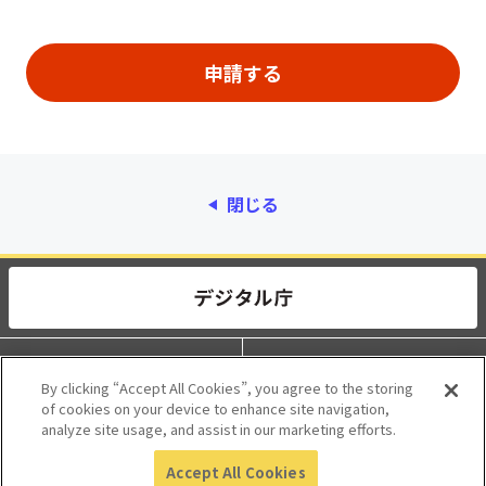
閉じる
動作環境
個人情報保護
By clicking “Accept All Cookies”, you agree to the storing
of cookies on your device to enhance site navigation,
利用規約
アクセシビリティ
analyze site usage, and assist in our marketing efforts.
Accept All Cookies
© 2017 Digital Agency, Government of Japan.