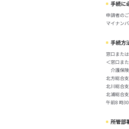
手続に
申請者のご
マイナンバ
手続方
窓口または
＜窓口また
介護保険
北方総合支
北川総合支
北浦総合支
午前8 時3
所管部