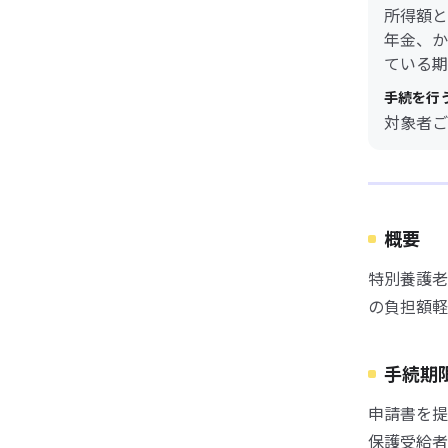
所得額と
年金、か
ている期
手続を行
対象者ご
概要
特別養護老
の負担額軽
手続期
申請書を提
保護受給者