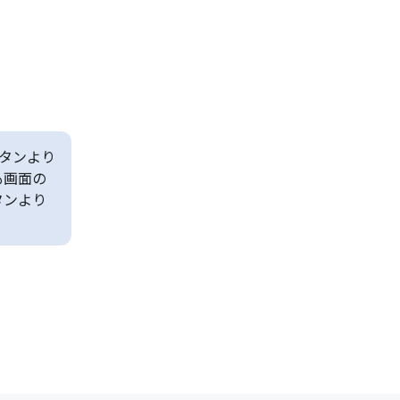
タンより
も画面の
タンより