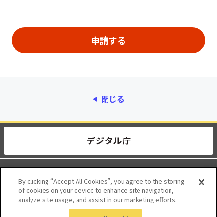
閉じる
動作環境
個人情報保護
By clicking “Accept All Cookies”, you agree to the storing
of cookies on your device to enhance site navigation,
利用規約
アクセシビリティ
analyze site usage, and assist in our marketing efforts.