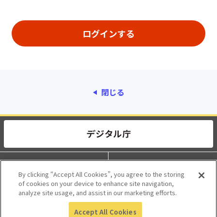
閉じる
動作環境
個人情報保護
By clicking “Accept All Cookies”, you agree to the storing
of cookies on your device to enhance site navigation,
利用規約
アクセシビリティ
analyze site usage, and assist in our marketing efforts.
Accept All Cookies
© 2017 Digital Agency, Government of Japan.