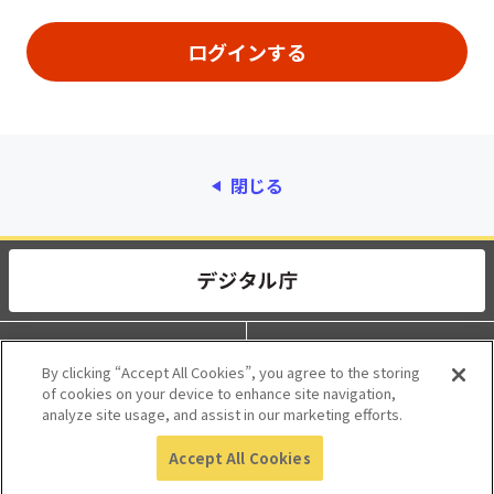
閉じる
動作環境
個人情報保護
By clicking “Accept All Cookies”, you agree to the storing
of cookies on your device to enhance site navigation,
利用規約
アクセシビリティ
analyze site usage, and assist in our marketing efforts.
Accept All Cookies
© 2017 Digital Agency, Government of Japan.