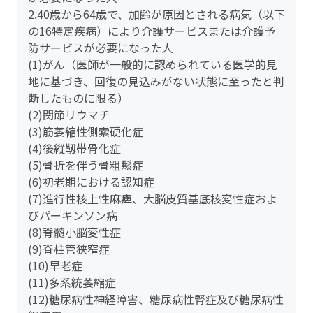
2.40歳から64歳で、加齢が原因とされる病気（以下
の16特定疾病）により介護サービスまたは介護予
防サービスが必要になった人
(1)がん（医師が一般的に認められている医学的見
地に基づき、回復の見込みがない状態に至ったと判
断したものに限る）
(2)関節リウマチ
(3)筋萎縮性側索硬化症
(4)後縦靱帯骨化症
(5)骨折を伴う骨粗鬆症
(6)初老期における認知症
(7)進行性核上性麻痺、大脳皮質基底核変性症およ
びパーキンソン病
(8)脊髄小脳変性症
(9)脊柱管狭窄症
(10)早老症
(11)多系統萎縮症
(12)糖尿病性神経障害、糖尿病性腎症及び糖尿病性