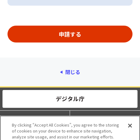
閉じる
動作環境
個人情報保護
By clicking “Accept All Cookies”, you agree to the storing
of cookies on your device to enhance site navigation,
利用規約
アクセシビリティ
analyze site usage, and assist in our marketing efforts.