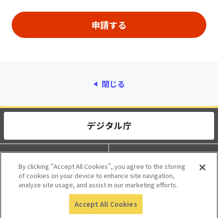
閉じる
動作環境
個人情報保護
By clicking “Accept All Cookies”, you agree to the storing
of cookies on your device to enhance site navigation,
利用規約
アクセシビリティ
analyze site usage, and assist in our marketing efforts.
Accept All Cookies
© 2017 Digital Agency, Government of Japan.