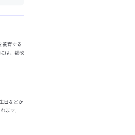
を養育する
には、額改
生日などか
されます。