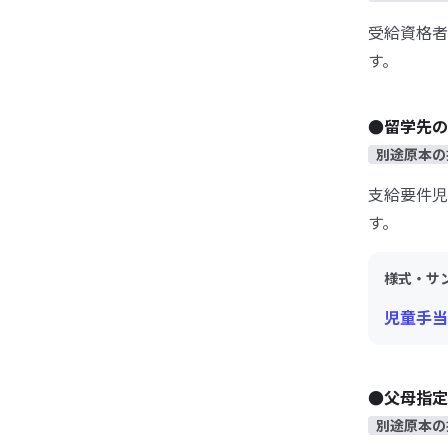
受給資格者
す。
●留学先の
別途原本の
支給要件児
す。
様式・サ
児童手当
●父母指定
別途原本の