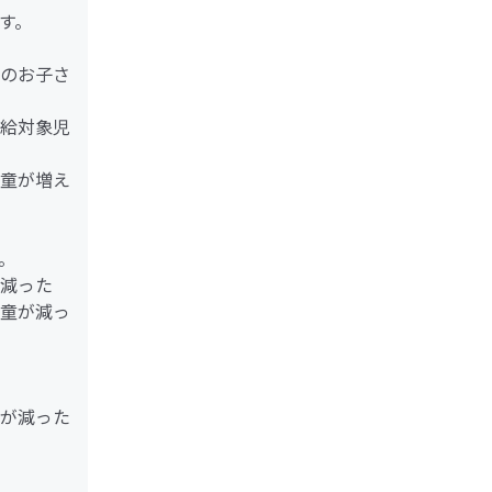
す。
のお子さ
給対象児
童が増え
。
減った
童が減っ
が減った