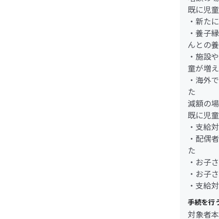
既に児童
・新たに
・養子縁
んとの養
・施設や
童が増え
・海外で
た
減額の場
既に児童
・支給対
・配偶者
た
・お子さ
・お子さ
・支給対
手続を行
対象者本