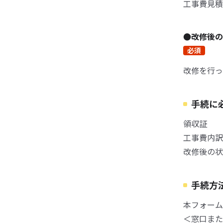
工事費見積
●改修後の
必須
改修を行っ
手続に
領収証
工事費内訳
改修後の状
手続方
本フォーム
＜窓口また