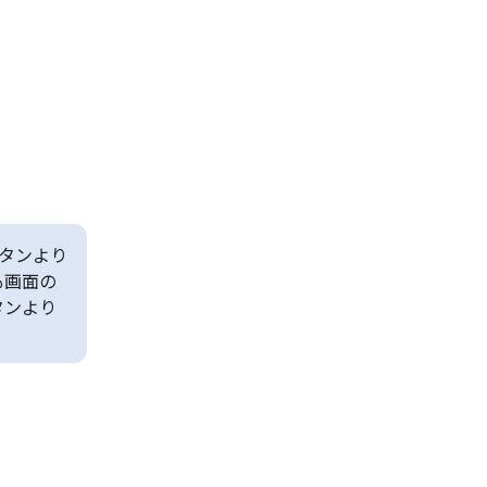
タンより
も画面の
タンより