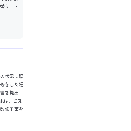
替え ・
の状況に照
修をした場
請書を提出
果は、お知
改修工事を