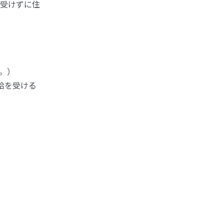
受けずに住
。）
給を受ける