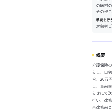
の床材の
その他こ
手続を行
対象者ご
概要
介護保険の
らし、自宅
合、20万
し、事前審
らせにて送
行い、改修
※改修前と