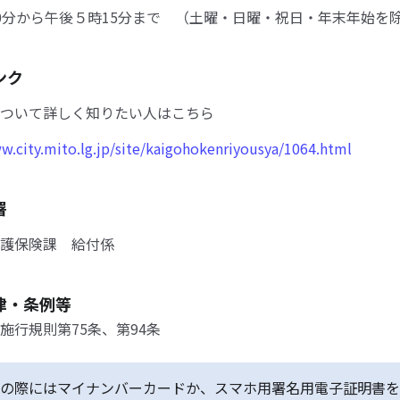
0分から午後５時15分まで （土曜・日曜・祝日・年末年始を
ンク
ついて詳しく知りたい人はこちら
w.city.mito.lg.jp/site/kaigohokenriyousya/1064.html
署
護保険課 給付係
律・条例等
施行規則第75条、第94条
の際にはマイナンバーカードか、スマホ用署名用電子証明書を