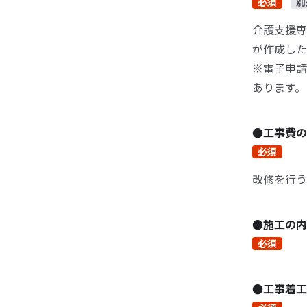
必須
別
介護支援専
が作成した
※電子申請
あります。
●工事費の
必須
改修を行う
●施工の内
必須
●工事着工