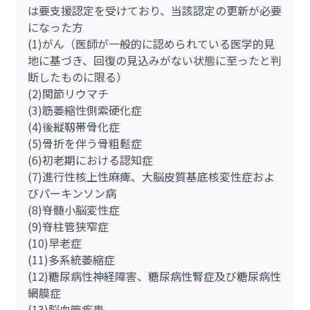
は要支援認定を受けており、当該認定の更新が必要
になった方
(1)がん（医師が一般的に認められている医学的見
地に基づき、回復の見込みがない状態に至ったと判
断したものに限る）
(2)関節リウマチ
(3)筋萎縮性側索硬化症
(4)後縦靱帯骨化症
(5)骨折を伴う骨粗鬆症
(6)初老期における認知症
(7)進行性核上性麻痺、大脳皮質基底核変性症およ
びパーキンソン病
(8)脊髄小脳変性症
(9)脊柱管狭窄症
(10)早老症
(11)多系統萎縮症
(12)糖尿病性神経障害、糖尿病性腎症及び糖尿病性
網膜症
(13)脳血管疾患