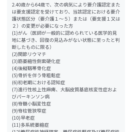
2.40歳から64歳で、次の病気により要介護認定また
は要支援認定を受けており、当該認定における要介
護状態区分（要介護１～５）または（要支援１又は
２）の変更が必要になった方
(1)がん（医師が一般的に認められている医学的見
地に基づき、回復の見込みがない状態に至ったと判
断したものに限る）
(2)関節リウマチ
(3)筋萎縮性側索硬化症
(4)後縦靱帯骨化症
(5)骨折を伴う骨粗鬆症
(6)初老期における認知症
(7)進行性核上性麻痺、大脳皮質基底核変性症およ
びパーキンソン病
(8)脊髄小脳変性症
(9)脊柱管狭窄症
(10)早老症
(11)多系統萎縮症
(12)糖尿病性神経障害、糖尿病性腎症及び糖尿病性