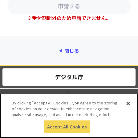
※受付期間外のため申請できません。
閉じる
動作環境
個人情報保護
By clicking “Accept All Cookies”, you agree to the storing
of cookies on your device to enhance site navigation,
利用規約
アクセシビリティ
analyze site usage, and assist in our marketing efforts.
Accept All Cookies
© 2017 Digital Agency, Government of Japan.