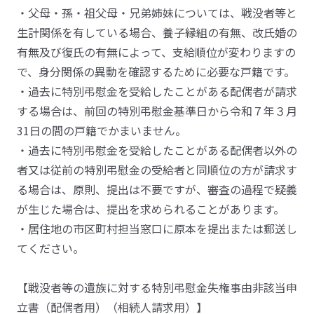
・父母・孫・祖父母・兄弟姉妹については、戦没者等と
生計関係を有している場合、養子縁組の有無、改氏婚の
有無及び復氏の有無によって、支給順位が変わりますの
で、身分関係の異動を確認するために必要な戸籍です。
・過去に特別弔慰金を受給したことがある配偶者が請求
する場合は、前回の特別弔慰金基準日から令和７年３月
31日の間の戸籍でかまいません。
・過去に特別弔慰金を受給したことがある配偶者以外の
者又は従前の特別弔慰金の受給者と同順位の方が請求す
る場合は、原則、提出は不要ですが、審査の過程で疑義
が生じた場合は、提出を求められることがあります。
・居住地の市区町村担当窓口に原本を提出または郵送し
てください。
【戦没者等の遺族に対する特別弔慰金失権事由非該当申
立書（配偶者用）（相続人請求用）】