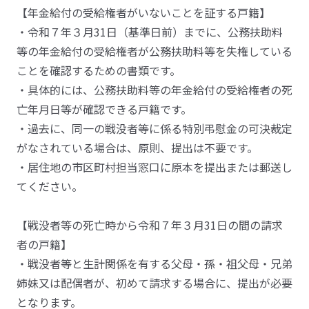
【年金給付の受給権者がいないことを証する戸籍】
・令和７年３月31日（基準日前）までに、公務扶助料
等の年金給付の受給権者が公務扶助料等を失権している
ことを確認するための書類です。
・具体的には、公務扶助料等の年金給付の受給権者の死
亡年月日等が確認できる戸籍です。
・過去に、同一の戦没者等に係る特別弔慰金の可決裁定
がなされている場合は、原則、提出は不要です。
・居住地の市区町村担当窓口に原本を提出または郵送し
てください。
【戦没者等の死亡時から令和７年３月31日の間の請求
者の戸籍】
・戦没者等と生計関係を有する父母・孫・祖父母・兄弟
姉妹又は配偶者が、初めて請求する場合に、提出が必要
となります。