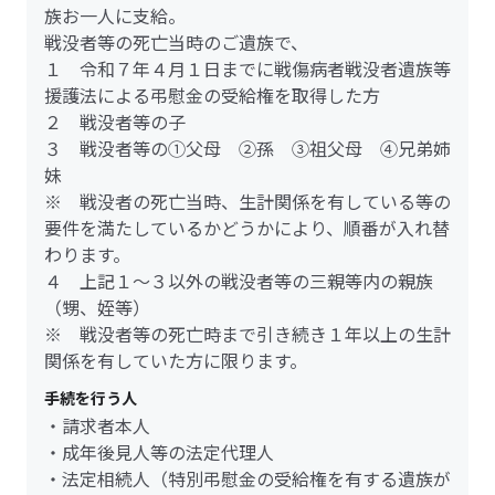
族お一人に支給。
戦没者等の死亡当時のご遺族で、
１ 令和７年４月１日までに戦傷病者戦没者遺族等
援護法による弔慰金の受給権を取得した方
２ 戦没者等の子
３ 戦没者等の①父母 ②孫 ③祖父母 ④兄弟姉
妹
※ 戦没者の死亡当時、生計関係を有している等の
要件を満たしているかどうかにより、順番が入れ替
わります。
４ 上記１～３以外の戦没者等の三親等内の親族
（甥、姪等）
※ 戦没者等の死亡時まで引き続き１年以上の生計
関係を有していた方に限ります。
手続を行う人
・請求者本人
・成年後見人等の法定代理人
・法定相続人（特別弔慰金の受給権を有する遺族が