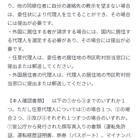
り、他の同順位者に自分の連絡先の教示を望まない場合
は、委任状により代理人を立てることができ、その場合
には提出が必要です。
・外国に居住する者が請求する場合には、国内に居住す
る代理人を選定する必要があり、その場合には提出が必
要です。
・任意代理人は、委任者の居住地の市区町村担当窓口に
提出または郵送してください。
・外国居住者の代理人は、代理人の居住地の市区町村担
当窓口に提出または郵送してください。
【本人確認書類】 以下の①から③までのいずれか１
つ。ただし任意代理人については①の場合１つ、②の場
合２つ、②及び③それぞれ１つずつの場合のいずれか。
①官公庁から発行された顔写真入りの書類（運転免許
証、運転経歴証明書、旅券（パスポート）、マイナンバ