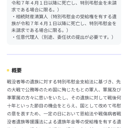
令和７年４月１日以降に死亡し、特別弔慰金を未請
求である場合に限る。）
・相続財産清算人（特別弔慰金の受給権を有する遺
族が令和７年４月１日以降に死亡し、特別弔慰金を
未請求である場合に限る。）
・任意代理人（別途、委任状の提出が必要です。）
概要
戦没者等の遺族に対する特別弔慰金支給法に基づき、先
の大戦で公務等のため国に殉じたもとの軍人、軍属及び
準軍属の方々に思いをいたし、その遺族に対して戦後何
十年といった節目の機会をとらえ、国として改めて弔慰
の意を表すため、一定の日において恩給法や戦傷病者戦
没者遺族等援護法による遺族年金等の受給権を有する遺