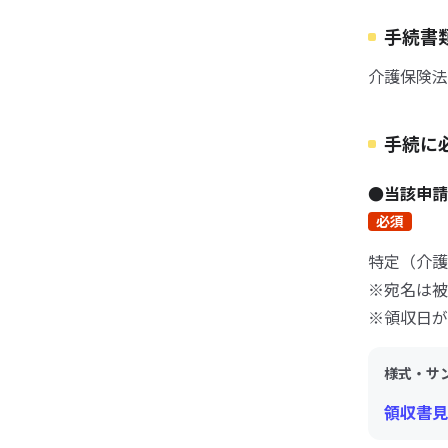
手続書
介護保険法
手続に
●当該申
必須
特定（介護
※宛名は被
※領収日が
様式・サ
領収書見本