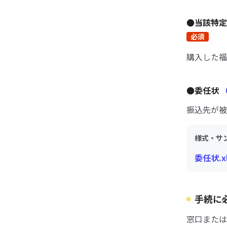
●当該特
必須
購入した福
●委任状
振込先が被
様式・サ
委任状.xl
手続に
窓口または