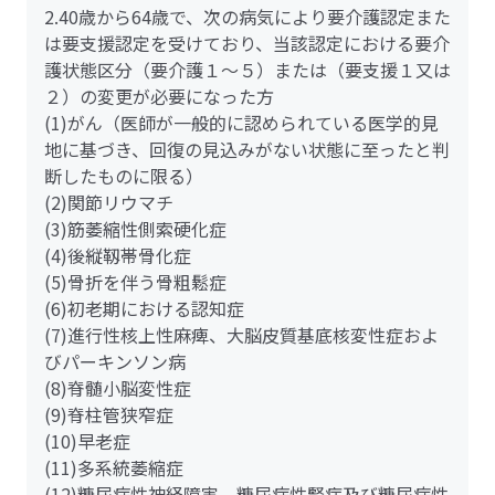
2.40歳から64歳で、次の病気により要介護認定また
は要支援認定を受けており、当該認定における要介
護状態区分（要介護１～５）または（要支援１又は
２）の変更が必要になった方
(1)がん（医師が一般的に認められている医学的見
地に基づき、回復の見込みがない状態に至ったと判
断したものに限る）
(2)関節リウマチ
(3)筋萎縮性側索硬化症
(4)後縦靱帯骨化症
(5)骨折を伴う骨粗鬆症
(6)初老期における認知症
(7)進行性核上性麻痺、大脳皮質基底核変性症およ
びパーキンソン病
(8)脊髄小脳変性症
(9)脊柱管狭窄症
(10)早老症
(11)多系統萎縮症
(12)糖尿病性神経障害、糖尿病性腎症及び糖尿病性