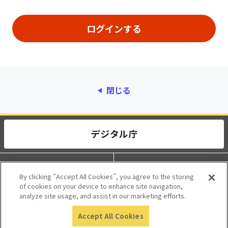
閉じる
動作環境
個人情報保護
By clicking “Accept All Cookies”, you agree to the storing
of cookies on your device to enhance site navigation,
利用規約
アクセシビリティ
analyze site usage, and assist in our marketing efforts.
Accept All Cookies
© 2017 Digital Agency, Government of Japan.