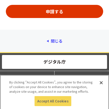
閉じる
動作環境
個人情報保護
By clicking “Accept All Cookies”, you agree to the storing
of cookies on your device to enhance site navigation,
利用規約
アクセシビリティ
analyze site usage, and assist in our marketing efforts.
Accept All Cookies
© 2017 Digital Agency, Government of Japan.