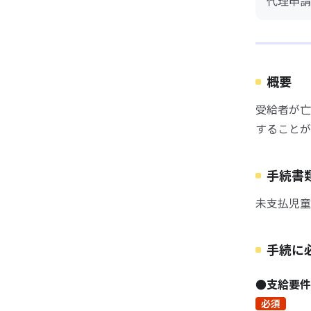
代理申請
概要
受給者が亡
することが
手続書
未支払児童
手続に
●支給要件
必須