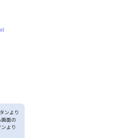
ml
タンより
も画面の
タンより