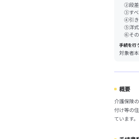
②段差
③すべ
④引き
⑤洋式
⑥その
手続を行
対象者本
概要
介護保険の
付け等の住
ています。