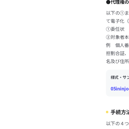
●代理権の
以下の①ま
て電子化（
①委任状
②対象者本
例 個人番
担割合証、
名及び住所
様式・サ
05ininj
手続方
以下の４つ