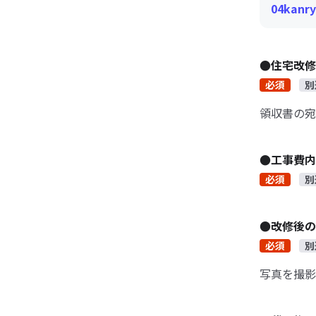
04kanry
●住宅改修
必須
別
領収書の宛
●工事費内
必須
別
●改修後の
必須
別
写真を撮影