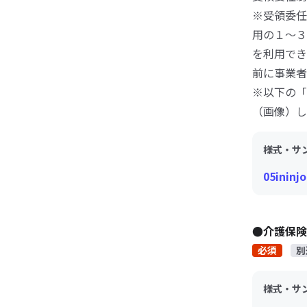
※受領委任
用の１～３
を利用でき
前に事業者
※以下の「
（画像）し
様式・サ
05ininj
●介護保険
必須
別
様式・サ