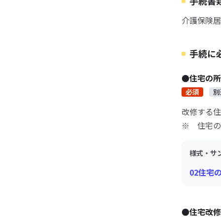
手続書
介護保険居
手続に
●住宅の所
必須
別
改修する住
※ 住宅の
様式・サ
02住宅
●住宅改修