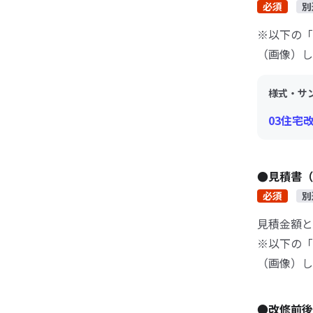
必須
別
※以下の「
（画像）し
様式・サ
03住宅
●見積書（
必須
別
見積金額と
※以下の「
（画像）し
●改修前後