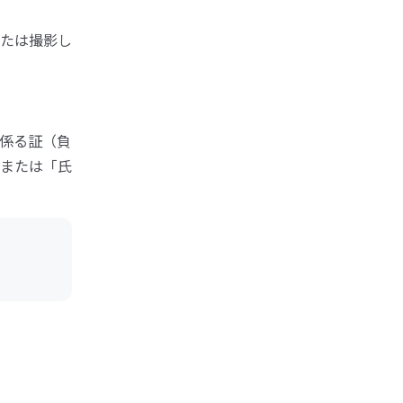
たは撮影し
係る証（負
または「氏