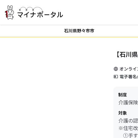
石川県野々市市
【石川県
オンライ
電子署名
制度
介護保険
対象
介護の認
※住宅改
①手す