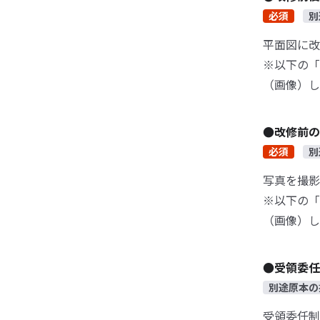
必須
別
平面図に改
※以下の「
（画像）し
●改修前の
必須
別
写真を撮影
※以下の「
（画像）し
●受領委任
別途原本の
受領委任制