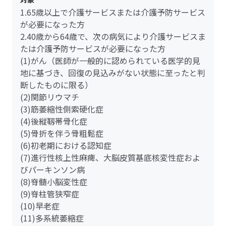
1.65歳以上で介護サービスまたは介護予防サービス
が必要になった方
2.40歳から64歳で、次の病気により介護サービスま
たは介護予防サービスが必要になった方
(1)がん（医師が一般的に認められている医学的見
地に基づき、回復の見込みがない状態に至ったと判
断したものに限る）
(2)関節リウマチ
(3)筋萎縮性側索硬化症
(4)後縦靱帯骨化症
(5)骨折を伴う骨粗鬆症
(6)初老期における認知症
(7)進行性核上性麻痺、大脳皮質基底核変性症およ
びパーキンソン病
(8)脊髄小脳変性症
(9)脊柱管狭窄症
(10)早老症
(11)多系統萎縮症