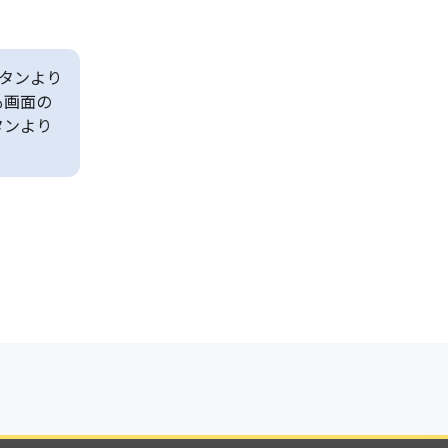
タンより
も画面の
タンより