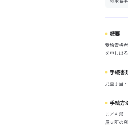
対象者本
概要
受給資格者
を申し出る
手続書
児童手当・
手続方
こども部 
屋支所の窓