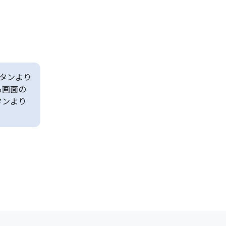
タンより
も画面の
タンより