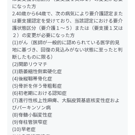
になった方
2.40歳から64歳で、次の病気により要介護認定また
は要支援認定を受けており、当該認定における要介
護状態区分（要介護１～５）または（要支援１又は
２）の変更が必要になった方
(1)がん（医師が一般的に認められている医学的見
地に基づき、回復の見込みがない状態に至ったと判
断したものに限る）
(2)関節リウマチ
(3)筋萎縮性側索硬化症
(4)後縦靱帯骨化症
(5)骨折を伴う骨粗鬆症
(6)初老期における認知症
(7)進行性核上性麻痺、大脳皮質基底核変性症およ
びパーキンソン病
(8)脊髄小脳変性症
(9)脊柱管狭窄症
(10)早老症