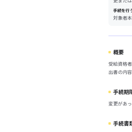
更または
手続を行
対象者本
概要
受給資格者
出書の内容
手続期
変更があっ
手続書