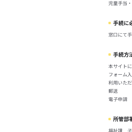
児童手当・
手続に
窓口にて手
手続方
本サイトに
フォーム入
利用いただ
郵送
電子申請
所管部
福祉課 子