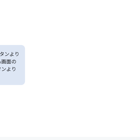
タンより
も画面の
タンより