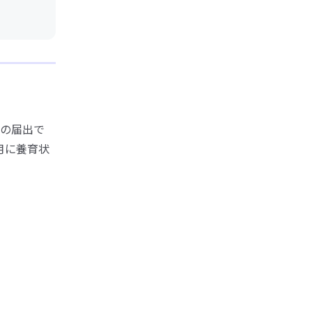
の届出で
月に養育状