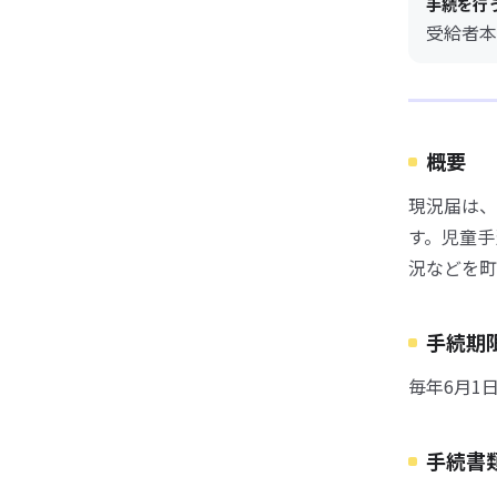
手続を行
受給者本
概要
現況届は、
す。児童手
況などを町
手続期
毎年6月1
手続書