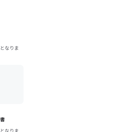
となりま
書
となりま