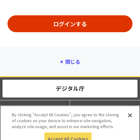
閉じる
動作環境
個人情報保護
By clicking “Accept All Cookies”, you agree to the storing
of cookies on your device to enhance site navigation,
利用規約
アクセシビリティ
analyze site usage, and assist in our marketing efforts.
Accept All Cookies