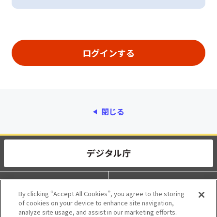
閉じる
動作環境
個人情報保護
By clicking “Accept All Cookies”, you agree to the storing
of cookies on your device to enhance site navigation,
利用規約
アクセシビリティ
analyze site usage, and assist in our marketing efforts.