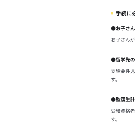
手続に
●お子さん
お子さんが
●留学先の
支給要件児
す。
●監護生計
受給資格者
す。