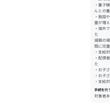
・養子縁
んとの養
・施設や
童が増え
・海外で
た
減額の場
既に児童
・支給対
・配偶者
た
・お子さ
・お子さ
・支給対
手続を行
対象者本