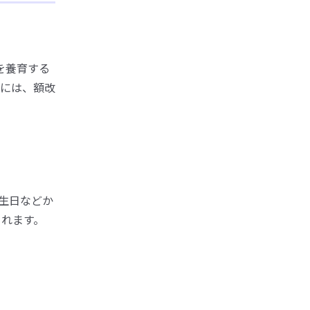
を養育する
には、額改
生日などか
されます。