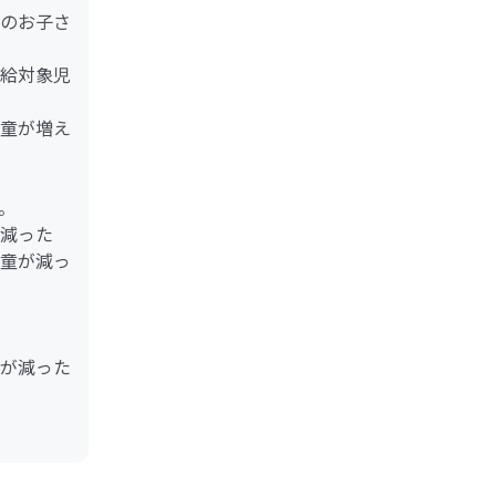
のお子さ
給対象児
童が増え
。
減った
童が減っ
が減った