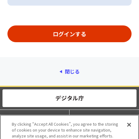
閉じる
動作環境
個人情報保護
By clicking “Accept All Cookies”, you agree to the storing
of cookies on your device to enhance site navigation,
利用規約
アクセシビリティ
analyze site usage, and assist in our marketing efforts.