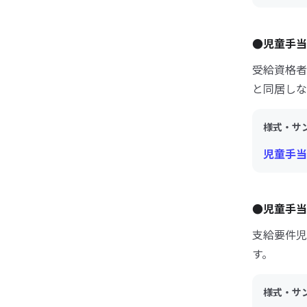
●児童手当
受給資格者
と同居しな
様式・サ
児童手当
●児童手当
支給要件児
す。
様式・サ