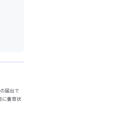
の届出で
月に養育状