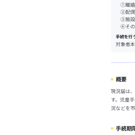
①離婚
②配偶
③施設
④その
手続を行
対象者本
概要
現況届は、
す。児童手
況などを市
手続期