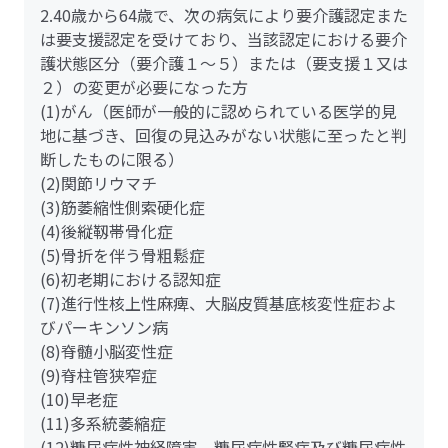
2.40歳から64歳で、次の病気により要介護認定また
は要支援認定を受けており、当該認定における要介
護状態区分（要介護１～５）または（要支援１又は
２）の変更が必要になった方
(1)がん（医師が一般的に認められている医学的見
地に基づき、回復の見込みがない状態に至ったと判
断したものに限る）
(2)関節リウマチ
(3)筋萎縮性側索硬化症
(4)後縦靱帯骨化症
(5)骨折を伴う骨粗鬆症
(6)初老期における認知症
(7)進行性核上性麻痺、大脳皮質基底核変性症およ
びパーキンソン病
(8)脊髄小脳変性症
(9)脊柱管狭窄症
(10)早老症
(11)多系統萎縮症
(12)糖尿病性神経障害、糖尿病性腎症及び糖尿病性