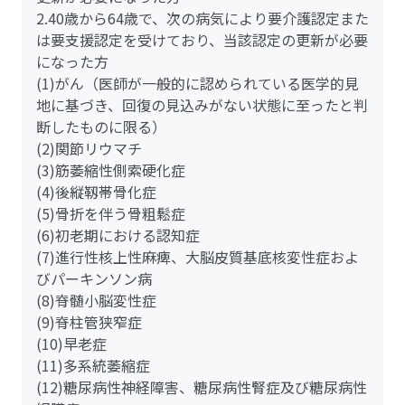
2.40歳から64歳で、次の病気により要介護認定また
は要支援認定を受けており、当該認定の更新が必要
になった方
(1)がん（医師が一般的に認められている医学的見
地に基づき、回復の見込みがない状態に至ったと判
断したものに限る）
(2)関節リウマチ
(3)筋萎縮性側索硬化症
(4)後縦靱帯骨化症
(5)骨折を伴う骨粗鬆症
(6)初老期における認知症
(7)進行性核上性麻痺、大脳皮質基底核変性症およ
びパーキンソン病
(8)脊髄小脳変性症
(9)脊柱管狭窄症
(10)早老症
(11)多系統萎縮症
(12)糖尿病性神経障害、糖尿病性腎症及び糖尿病性