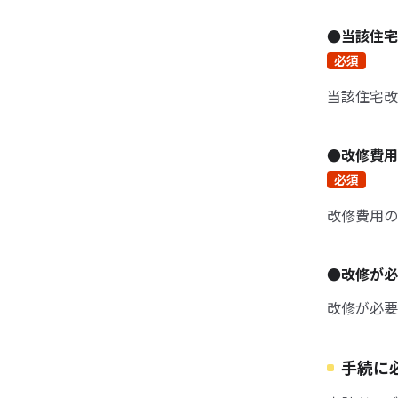
●当該住
必須
当該住宅改
●改修費
必須
改修費用の
●改修が
改修が必要
手続に