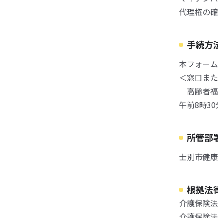
代理権の確
手続方
本フォーム
＜窓口また
高齢者福
午前8時3
所管部
士別市健康
根拠法
介護保険法
介護保険法