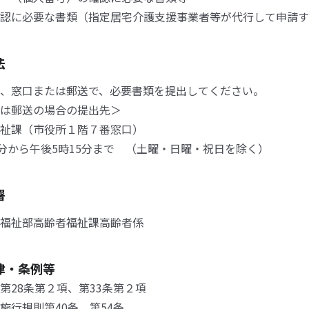
認に必要な書類（指定居宅介護支援事業者等が代行して申請す
法
、窓口または郵送で、必要書類を提出してください。
は郵送の場合の提出先＞
祉課（市役所１階７番窓口）
0分から午後5時15分まで （土曜・日曜・祝日を除く）
署
福祉部高齢者福祉課高齢者係
律・条例等
第28条第２項、第33条第２項
施行規則第40条、第54条