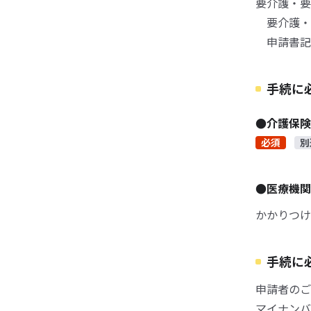
要介護・要
要介護・要
申請書記入
手続に
●介護保
必須
別
●医療機
かかりつけ
手続に
申請者のご
マイナンバ