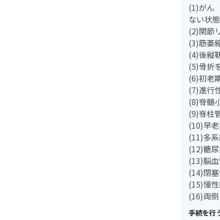
(1)が
ない状態
(2)関
(3)筋
(4)後
(5)骨
(6)初
(7)進
(8)脊
(9)脊
(10)早
(11)多
(12)
(13)脳
(14)
(15)
(16)
手続を行