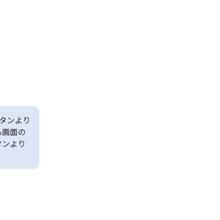
タンより
も画面の
タンより