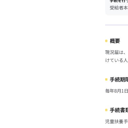
手続を行
受給者本
概要
現況届は、
けている人
手続期
毎年8月1
手続書
児童扶養手