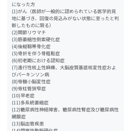
になった方
(1)がん（医師が一般的に認められている医学的見
地に基づき、回復の見込みがない状態に至ったと判
断したものに限る）
(2)関節リウマチ
(3)筋萎縮性側索硬化症
(4)後縦靱帯骨化症
(5)骨折を伴う骨粗鬆症
(6)初老期における認知症
(7)進行性核上性麻痺、大脳皮質基底核変性症およ
びパーキンソン病
(8)脊髄小脳変性症
(9)脊柱管狭窄症
(10)早老症
(11)多系統萎縮症
(12)糖尿病性神経障害、糖尿病性腎症及び糖尿病性
網膜症
(13)脳血管疾患
(14)閉塞性動脈硬化症