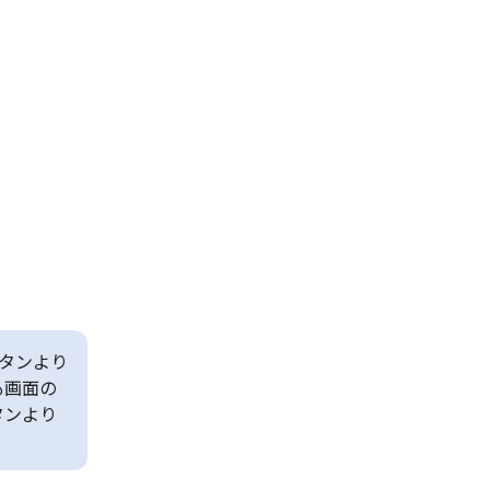
タンより
も画面の
タンより