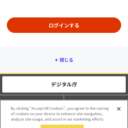
閉じる
動作環境
個人情報保護
By clicking “Accept All Cookies”, you agree to the storing
of cookies on your device to enhance site navigation,
利用規約
アクセシビリティ
analyze site usage, and assist in our marketing efforts.