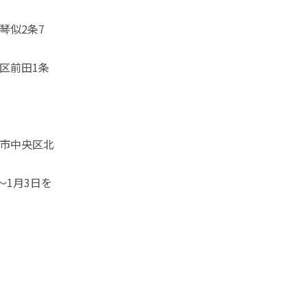
区琴似2条7
稲区前田1条
札幌市中央区北
～1月3日を