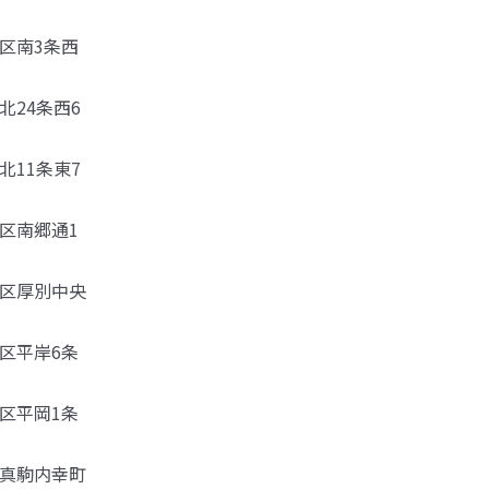
央区南3条西
北24条西6
北11条東7
石区南郷通1
厚別区厚別中央
平区平岸6条
田区平岡1条
南区真駒内幸町