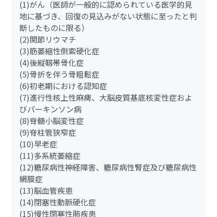
(1)がん（医師が一般的に認められている医学的見
地に基づき、回復の見込みがない状態に至ったと判
断したものに限る）
(2)関節リウマチ
(3)筋萎縮性側索硬化症
(4)後縦靱帯骨化症
(5)骨折を伴う骨粗鬆症
(6)初老期における認知症
(7)進行性核上性麻痺、大脳皮質基底核変性症およ
びパーキンソン病
(8)脊髄小脳変性症
(9)脊柱管狭窄症
(10)早老症
(11)多系統萎縮症
(12)糖尿病性神経障害、糖尿病性腎症及び糖尿病性
網膜症
(13)脳血管疾患
(14)閉塞性動脈硬化症
(15)慢性閉塞性肺疾患