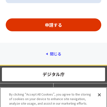
閉じる
動作環境
個人情報保護
By clicking “Accept All Cookies”, you agree to the storing
of cookies on your device to enhance site navigation,
利用規約
アクセシビリティ
analyze site usage, and assist in our marketing efforts.