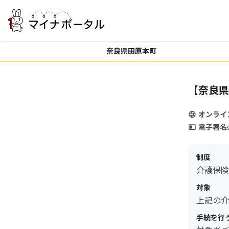
奈良県田原本町
【奈良県
オンライ
電子署名
制度
介護保険
対象
上記の介
手続を行