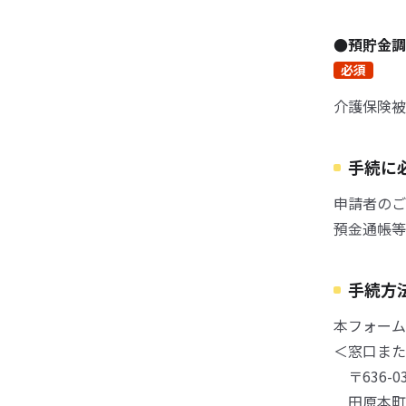
●預貯金
必須
介護保険被
手続に
申請者のご
預金通帳等
手続方
本フォーム
＜窓口また
〒636-0
田原本町