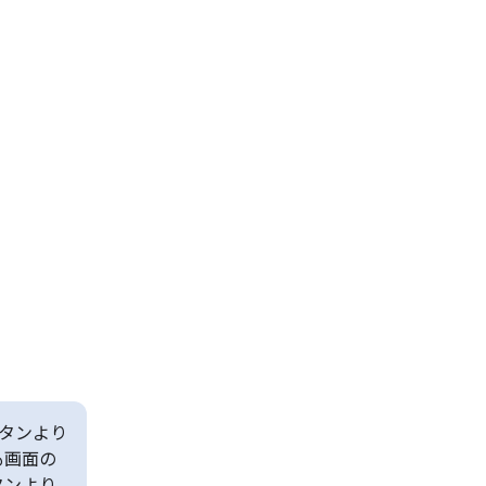
タンより
も画面の
タンより