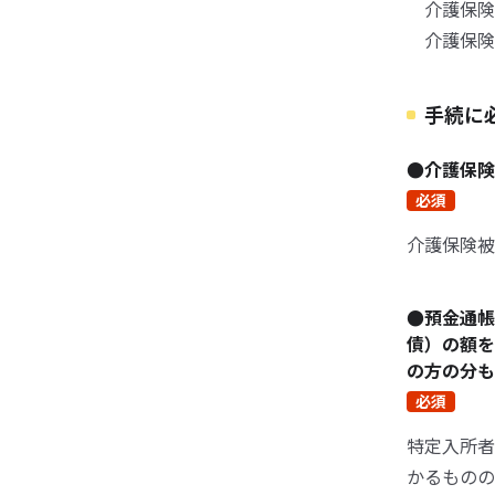
介護保険負
介護保険負
手続に
●介護保
必須
介護保険被
●預金通帳
債）の額を
の方の分
必須
特定入所者
かるものの