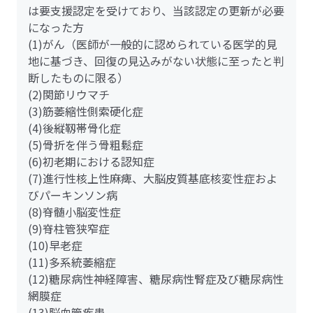
は要支援認定を受けており、当該認定の更新が必要
になった方
(1)がん（医師が一般的に認められている医学的見
地に基づき、回復の見込みがない状態に至ったと判
断したものに限る）
(2)関節リウマチ
(3)筋萎縮性側索硬化症
(4)後縦靱帯骨化症
(5)骨折を伴う骨粗鬆症
(6)初老期における認知症
(7)進行性核上性麻痺、大脳皮質基底核変性症およ
びパーキンソン病
(8)脊髄小脳変性症
(9)脊柱管狭窄症
(10)早老症
(11)多系統萎縮症
(12)糖尿病性神経障害、糖尿病性腎症及び糖尿病性
網膜症
(13)脳血管疾患