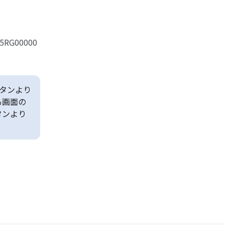
315RG00000
タンより
も画面の
タンより