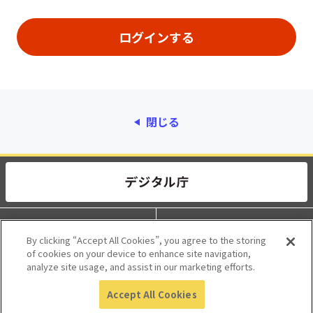
閉じる
動作環境
個人情報保護
By clicking “Accept All Cookies”, you agree to the storing
of cookies on your device to enhance site navigation,
利用規約
アクセシビリティ
analyze site usage, and assist in our marketing efforts.
Accept All Cookies
© 2017 Digital Agency, Government of Japan.