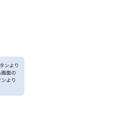
タンより
も画面の
タンより