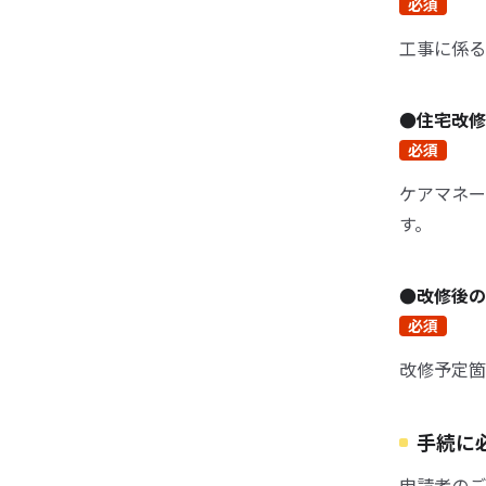
必須
工事に係る
●住宅改
必須
ケアマネー
す。
●改修後
必須
改修予定箇
手続に
申請者のご