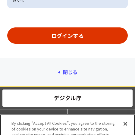
閉じる
動作環境
個人情報保護
By clicking “Accept All Cookies”, you agree to the storing
of cookies on your device to enhance site navigation,
利用規約
アクセシビリティ
analyze site usage, and assist in our marketing efforts.